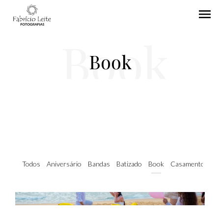
menu
Book
Book
Todos
Aniversário
Bandas
Batizado
Book
Casamentos
C