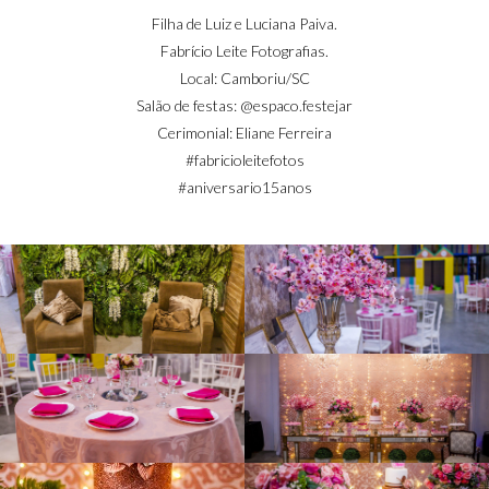
Jennifer
Filha de Luiz e Luciana Paiva.
Fabrício Leite Fotografias.
Local: Camboriu/SC
Salão de festas: @espaco.festejar
Cerimonial: Eliane Ferreira
Paiva
#fabricioleitefotos
#aniversario15anos