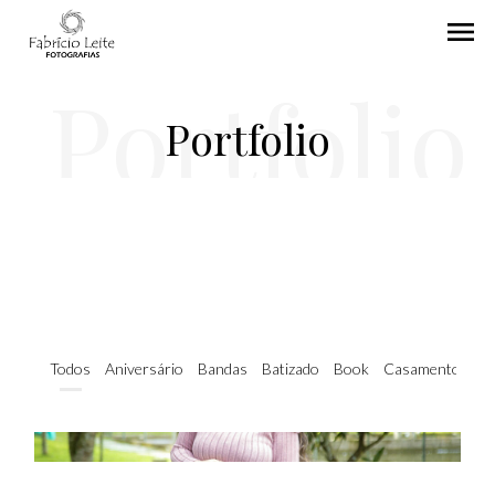
menu
Portfolio
Portfolio
Todos
Aniversário
Bandas
Batizado
Book
Casamentos
C