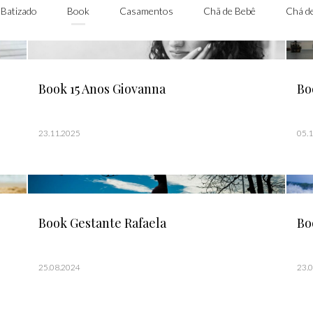
Batizado
Book
Casamentos
Chã de Bebê
Chá de
Book 15 Anos Giovanna
Bo
23.11.2025
05.
Book Gestante Rafaela
Bo
25.08.2024
23.