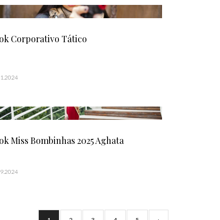
ok Corporativo Tático
11.2024
ok Miss Bombinhas 2025 Aghata
09.2024
1
2
3
4
5
›